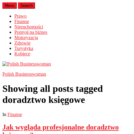
Menu
Search
Prawo
Finanse
Nieruchomości
Pomysł na biznes
Motoryzacja
Zdrowie
Turystyka
Kobiece
Polish Businesswoman
Showing all posts tagged
doradztwo księgowe
In
Finanse
Jak wygląda profesjonalne doradztwo