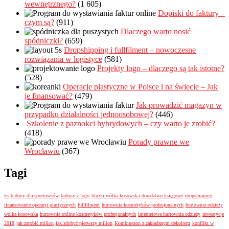
wewnętrznego?
(1 605)
Dopiski do faktury –
czym są?
(911)
Dlaczego warto nosić
spódniczki?
(659)
Dropshipping i fullfilment – nowoczesne
rozwiązania w logistyce
(581)
Projekty logo – dlaczego są tak istotne?
(528)
Operacje plastyczne w Polsce i na świecie – Jak
je finansować?
(479)
Jak prowadzić magazyn w
przypadku działalności jednoosobowej?
(446)
Szkolenie z paznokci hybrydowych – czy warto je zrobić?
(418)
Porady prawne we
Wrocławiu
(367)
Tagi
5s
bidony dla sportowców
bidony z logo
bluzki wólka kosowska
doradztwo księgowe
dropshipping
finansowanie operacji plastycznych
fullfilment
hurtownia kosmetyków profesjonalnych
hurtownia odzieży
wólka kosowska
hurtownia online kosmetyków profesjonalnych
internetowa hurtownia odzieży
inwestycje
2018
jak zarobić milion
jak zdobyć pierwszy milion
Kombinezon z zakładanym dekoltem
konflikt w