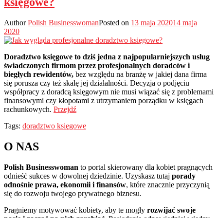
księgowe?
Author
Polish Businesswoman
Posted on
13 maja 2020
14 maja
2020
Doradztwo księgowe to dziś jedna z najpopularniejszych usług
świadczonych firmom przez profesjonalnych doradców i
biegłych rewidentów,
bez względu na branżę w jakiej dana firma
się porusza czy też skalę jej działalności. Decyzja o podjęciu
współpracy z doradcą księgowym nie musi wiązać się z problemami
finansowymi czy kłopotami z utrzymaniem porządku w księgach
rachunkowych.
Przejdź
Tags:
doradztwo księgowe
O NAS
Polish Businesswoman
to portal skierowany dla kobiet pragnących
odnieść sukces w dowolnej dziedzinie. Uzyskasz tutaj
porady
odnośnie prawa, ekonomii i finansów
, które znacznie przyczynią
się do rozwoju twojego prywatnego biznesu.
Pragniemy motywować kobiety, aby te mogły
rozwijać swoje