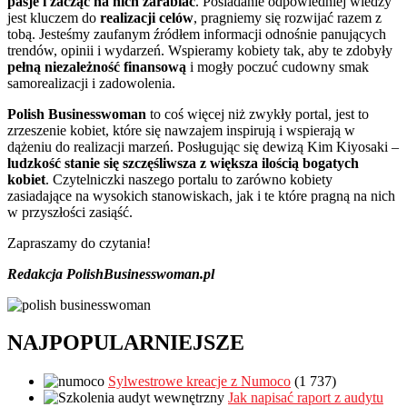
pasje i zacząć na nich zarabiać
. Posiadanie odpowiedniej wiedzy
jest kluczem do
realizacji celów
, pragniemy się rozwijać razem z
tobą. Jesteśmy zaufanym źródłem informacji odnośnie panujących
trendów, opinii i wydarzeń. Wspieramy kobiety tak, aby te zdobyły
pełną niezależność finansową
i mogły poczuć cudowny smak
samorealizacji i zadowolenia.
Polish Businesswoman
to coś więcej niż zwykły portal, jest to
zrzeszenie kobiet, które się nawzajem inspirują i wspierają w
dążeniu do realizacji marzeń. Posługując się dewizą Kim Kiyosaki –
ludzkość stanie się szczęśliwsza z większa ilością bogatych
kobiet
. Czytelniczki naszego portalu to zarówno kobiety
zasiadające na wysokich stanowiskach, jak i te które pragną na nich
w przyszłości zasiąść.
Zapraszamy do czytania!
Redakcja PolishBusinesswoman.pl
NAJPOPULARNIEJSZE
Sylwestrowe kreacje z Numoco
(1 737)
Jak napisać raport z audytu