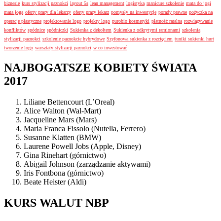
biznesie
kurs stylizacji paznokci
layout 5s
lean management
logistyka
manicure szkolenie
mata do jogi
mata joga
oferty pracy dla lekarzy
oferty pracy lekarz
pomysły na inwestycje
porady prawne
pożyczka na
operacje plastyczne
projektowanie logo
projekty logo
purobio kosmetyki
płatność ratalna
rozwiązywanie
konfliktów
spódnice
spódniczki
Sukienka z dekoltem
Sukienka z odkrytymi ramionami
szkolenia
stylizacji paznokci
szkolenie paznokcie hybrydowe
Szyfonowa sukienka z rozcięciem
tuniki sukienki hurt
tworzenie logo
warsztaty stylizacji paznokci
w co inwestować
NAJBOGATSZE KOBIETY ŚWIATA
2017
Liliane Bettencourt (L’Oreal)
Alice Walton (Wal-Mart)
Jacqueline Mars (Mars)
Maria Franca Fissolo (Nutella, Ferrero)
Susanne Klatten (BMW)
Laurene Powell Jobs (Apple, Disney)
Gina Rinehart (górnictwo)
Abigail Johnson (zarządzanie aktywami)
Iris Fontbona (górnictwo)
Beate Heister (Aldi)
KURS WALUT NBP