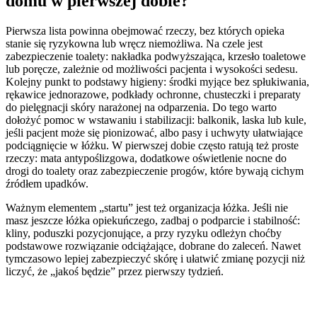
domu w pierwszej dobie?
Pierwsza lista powinna obejmować rzeczy, bez których opieka
stanie się ryzykowna lub wręcz niemożliwa. Na czele jest
zabezpieczenie toalety: nakładka podwyższająca, krzesło toaletowe
lub poręcze, zależnie od możliwości pacjenta i wysokości sedesu.
Kolejny punkt to podstawy higieny: środki myjące bez spłukiwania,
rękawice jednorazowe, podkłady ochronne, chusteczki i preparaty
do pielęgnacji skóry narażonej na odparzenia. Do tego warto
dołożyć pomoc w wstawaniu i stabilizacji: balkonik, laska lub kule,
jeśli pacjent może się pionizować, albo pasy i uchwyty ułatwiające
podciągnięcie w łóżku. W pierwszej dobie często ratują też proste
rzeczy: mata antypoślizgowa, dodatkowe oświetlenie nocne do
drogi do toalety oraz zabezpieczenie progów, które bywają cichym
źródłem upadków.
Ważnym elementem „startu” jest też organizacja łóżka. Jeśli nie
masz jeszcze łóżka opiekuńczego, zadbaj o podparcie i stabilność:
kliny, poduszki pozycjonujące, a przy ryzyku odleżyn choćby
podstawowe rozwiązanie odciążające, dobrane do zaleceń. Nawet
tymczasowo lepiej zabezpieczyć skórę i ułatwić zmianę pozycji niż
liczyć, że „jakoś będzie” przez pierwszy tydzień.