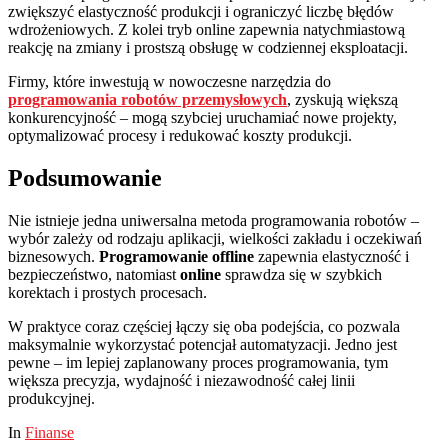
zwiększyć elastyczność produkcji i ograniczyć liczbę błędów
wdrożeniowych. Z kolei tryb online zapewnia natychmiastową
reakcję na zmiany i prostszą obsługę w codziennej eksploatacji.
Firmy, które inwestują w nowoczesne narzędzia do
programowania robotów przemysłowych
, zyskują większą
konkurencyjność – mogą szybciej uruchamiać nowe projekty,
optymalizować procesy i redukować koszty produkcji.
Podsumowanie
Nie istnieje jedna uniwersalna metoda programowania robotów –
wybór zależy od rodzaju aplikacji, wielkości zakładu i oczekiwań
biznesowych.
Programowanie offline
zapewnia elastyczność i
bezpieczeństwo, natomiast
online
sprawdza się w szybkich
korektach i prostych procesach.
W praktyce coraz częściej łączy się oba podejścia, co pozwala
maksymalnie wykorzystać potencjał automatyzacji. Jedno jest
pewne – im lepiej zaplanowany proces programowania, tym
większa precyzja, wydajność i niezawodność całej linii
produkcyjnej.
In
Finanse