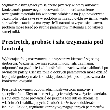
Sygnałem ostrzegawczym są częste przerwy w pracy automatu,
konieczność ponownego mocowania folii, nierównomierne
rozciąganie materiału lub widoczne osłabienia na jego powierzchni.
Jeżeli folia pęka zawsze w podobnym miejscu cyklu owijania, warto
sprawdzić ustawienia maszyny. Jeśli natomiast zrywa się losowo,
problem może leżeć po stronie parametrów materiału albo jakości
samej rolki.
Prestretch, grubość i siła trzymania pod
kontrolą
Wybierając folię maszynową, nie wystarczy kierować się samą
grubością. Ważne są również rozciągliwość, siła trzymania,
odporność na przebicie i zdolność folii do zachowania stabilności po
owinięciu palety. Cieńsza folia o dobrych parametrach może działać
lepiej niż grubszy materiał niskiej jakości, jeśli jest dopasowana do
konkretnej owijarki.
Prestretch powinien odpowiadać możliwościom maszyny i
specyfice folii. Zbyt małe rozciągnięcie zwiększa zużycie materiału,
a zbyt duże może prowadzić do pękania folii lub osłabienia jej
właściwości stabilizujących. Grubość także trzeba dobierać do
ładunku. Lekkie, regularne kartony wymagają innych parametrów