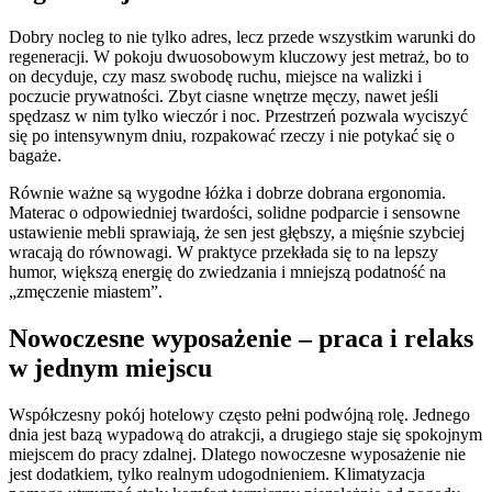
Dobry nocleg to nie tylko adres, lecz przede wszystkim warunki do
regeneracji. W pokoju dwuosobowym kluczowy jest metraż, bo to
on decyduje, czy masz swobodę ruchu, miejsce na walizki i
poczucie prywatności. Zbyt ciasne wnętrze męczy, nawet jeśli
spędzasz w nim tylko wieczór i noc. Przestrzeń pozwala wyciszyć
się po intensywnym dniu, rozpakować rzeczy i nie potykać się o
bagaże.
Równie ważne są wygodne łóżka i dobrze dobrana ergonomia.
Materac o odpowiedniej twardości, solidne podparcie i sensowne
ustawienie mebli sprawiają, że sen jest głębszy, a mięśnie szybciej
wracają do równowagi. W praktyce przekłada się to na lepszy
humor, większą energię do zwiedzania i mniejszą podatność na
„zmęczenie miastem”.
Nowoczesne wyposażenie – praca i relaks
w jednym miejscu
Współczesny pokój hotelowy często pełni podwójną rolę. Jednego
dnia jest bazą wypadową do atrakcji, a drugiego staje się spokojnym
miejscem do pracy zdalnej. Dlatego nowoczesne wyposażenie nie
jest dodatkiem, tylko realnym udogodnieniem. Klimatyzacja