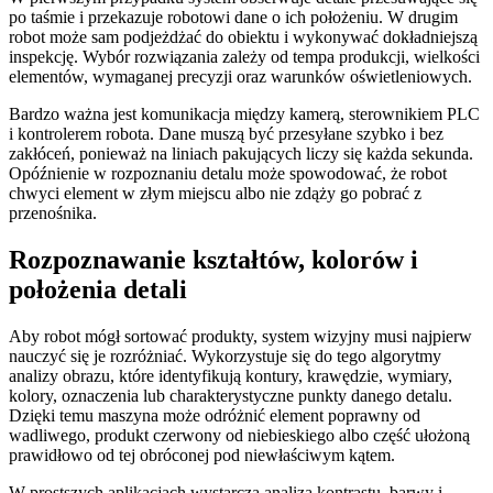
po taśmie i przekazuje robotowi dane o ich położeniu. W drugim
robot może sam podjeżdżać do obiektu i wykonywać dokładniejszą
inspekcję. Wybór rozwiązania zależy od tempa produkcji, wielkości
elementów, wymaganej precyzji oraz warunków oświetleniowych.
Bardzo ważna jest komunikacja między kamerą, sterownikiem PLC
i kontrolerem robota. Dane muszą być przesyłane szybko i bez
zakłóceń, ponieważ na liniach pakujących liczy się każda sekunda.
Opóźnienie w rozpoznaniu detalu może spowodować, że robot
chwyci element w złym miejscu albo nie zdąży go pobrać z
przenośnika.
Rozpoznawanie kształtów, kolorów i
położenia detali
Aby robot mógł sortować produkty, system wizyjny musi najpierw
nauczyć się je rozróżniać. Wykorzystuje się do tego algorytmy
analizy obrazu, które identyfikują kontury, krawędzie, wymiary,
kolory, oznaczenia lub charakterystyczne punkty danego detalu.
Dzięki temu maszyna może odróżnić element poprawny od
wadliwego, produkt czerwony od niebieskiego albo część ułożoną
prawidłowo od tej obróconej pod niewłaściwym kątem.
W prostszych aplikacjach wystarcza analiza kontrastu, barwy i