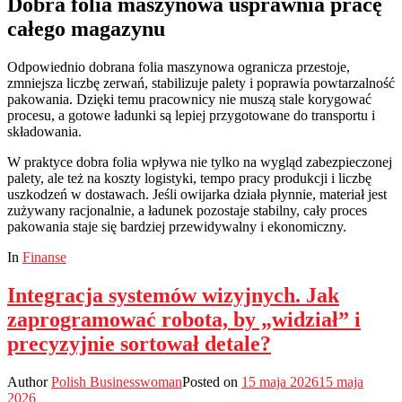
Dobra folia maszynowa usprawnia pracę
całego magazynu
Odpowiednio dobrana folia maszynowa ogranicza przestoje,
zmniejsza liczbę zerwań, stabilizuje palety i poprawia powtarzalność
pakowania. Dzięki temu pracownicy nie muszą stale korygować
procesu, a gotowe ładunki są lepiej przygotowane do transportu i
składowania.
W praktyce dobra folia wpływa nie tylko na wygląd zabezpieczonej
palety, ale też na koszty logistyki, tempo pracy produkcji i liczbę
uszkodzeń w dostawach. Jeśli owijarka działa płynnie, materiał jest
zużywany racjonalnie, a ładunek pozostaje stabilny, cały proces
pakowania staje się bardziej przewidywalny i ekonomiczny.
In
Finanse
Integracja systemów wizyjnych. Jak
zaprogramować robota, by „widział” i
precyzyjnie sortował detale?
Author
Polish Businesswoman
Posted on
15 maja 2026
15 maja
2026