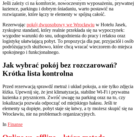
Jeśli zależy ci na komforcie, nowoczesnym wyposażeniu, prywatnej
łazience, parkingu i dobrym śniadaniu, warto postawić na
rozwiązanie, które łączy te elementy w spójną całość.
Rezerwując
pokój dwuosobowy we Wrocławiu
w Hotelu Jasek,
zyskujesz standard, który realnie przekłada się na wypoczynek:
wygodne warunki do snu, udogodnienia do pracy i relaksu oraz
logistykę ułatwiającą pobyt. To propozycja dla par, przyjaciół i osób
podróżujących służbowo, które chcą wracać wieczorem do miejsca
spokojnego i funkcjonalnego.
Jak wybrać pokój bez rozczarowań?
Krótka lista kontrolna
Przed rezerwacją sprawdź metraż i układ pokoju, a nie tylko zdjęcia
łóżka. Upewnij się, że jest klimatyzacja, stabilne Wi-Fi i prywatna
łazienka z prysznicem. Zwróć uwagę na parking oraz na to, czy
lokalizacja pozwala odpocząć od miejskiego hałasu. Jeśli te
elementy są dopięte, pobyt staje się łatwy, a ty możesz skupić się na
Wrocławiu, nie na problemach organizacyjnych.
In
Finanse