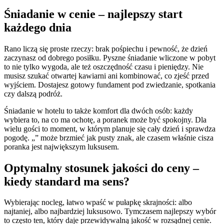
Śniadanie w cenie – najlepszy start
każdego dnia
Rano liczą się proste rzeczy: brak pośpiechu i pewność, że dzień
zaczynasz od dobrego posiłku. Pyszne śniadanie wliczone w pobyt
to nie tylko wygoda, ale też oszczędność czasu i pieniędzy. Nie
musisz szukać otwartej kawiarni ani kombinować, co zjeść przed
wyjściem. Dostajesz gotowy fundament pod zwiedzanie, spotkania
czy dalszą podróż.
Śniadanie w hotelu to także komfort dla dwóch osób: każdy
wybiera to, na co ma ochotę, a poranek może być spokojny. Dla
wielu gości to moment, w którym planuje się cały dzień i sprawdza
pogodę. „” może brzmieć jak pusty znak, ale czasem właśnie cisza
poranka jest największym luksusem.
Optymalny stosunek jakości do ceny –
kiedy standard ma sens?
Wybierając nocleg, łatwo wpaść w pułapkę skrajności: albo
najtaniej, albo najbardziej luksusowo. Tymczasem najlepszy wybór
to często ten, który daje przewidywalną jakość w rozsądnej cenie.