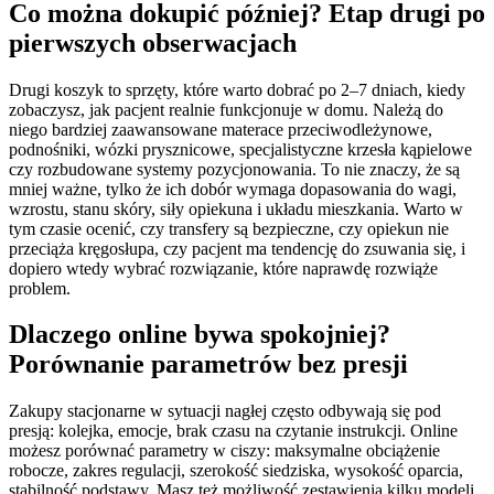
Co można dokupić później? Etap drugi po
pierwszych obserwacjach
Drugi koszyk to sprzęty, które warto dobrać po 2–7 dniach, kiedy
zobaczysz, jak pacjent realnie funkcjonuje w domu. Należą do
niego bardziej zaawansowane materace przeciwodleżynowe,
podnośniki, wózki prysznicowe, specjalistyczne krzesła kąpielowe
czy rozbudowane systemy pozycjonowania. To nie znaczy, że są
mniej ważne, tylko że ich dobór wymaga dopasowania do wagi,
wzrostu, stanu skóry, siły opiekuna i układu mieszkania. Warto w
tym czasie ocenić, czy transfery są bezpieczne, czy opiekun nie
przeciąża kręgosłupa, czy pacjent ma tendencję do zsuwania się, i
dopiero wtedy wybrać rozwiązanie, które naprawdę rozwiąże
problem.
Dlaczego online bywa spokojniej?
Porównanie parametrów bez presji
Zakupy stacjonarne w sytuacji nagłej często odbywają się pod
presją: kolejka, emocje, brak czasu na czytanie instrukcji. Online
możesz porównać parametry w ciszy: maksymalne obciążenie
robocze, zakres regulacji, szerokość siedziska, wysokość oparcia,
stabilność podstawy. Masz też możliwość zestawienia kilku modeli