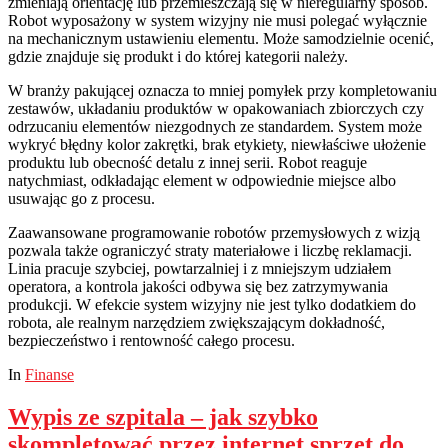
zmieniają orientację lub przemieszczają się w nieregularny sposób.
Robot wyposażony w system wizyjny nie musi polegać wyłącznie
na mechanicznym ustawieniu elementu. Może samodzielnie ocenić,
gdzie znajduje się produkt i do której kategorii należy.
W branży pakującej oznacza to mniej pomyłek przy kompletowaniu
zestawów, układaniu produktów w opakowaniach zbiorczych czy
odrzucaniu elementów niezgodnych ze standardem. System może
wykryć błędny kolor zakrętki, brak etykiety, niewłaściwe ułożenie
produktu lub obecność detalu z innej serii. Robot reaguje
natychmiast, odkładając element w odpowiednie miejsce albo
usuwając go z procesu.
Zaawansowane programowanie robotów przemysłowych z wizją
pozwala także ograniczyć straty materiałowe i liczbę reklamacji.
Linia pracuje szybciej, powtarzalniej i z mniejszym udziałem
operatora, a kontrola jakości odbywa się bez zatrzymywania
produkcji. W efekcie system wizyjny nie jest tylko dodatkiem do
robota, ale realnym narzędziem zwiększającym dokładność,
bezpieczeństwo i rentowność całego procesu.
In
Finanse
Wypis ze szpitala – jak szybko
skompletować przez internet sprzęt do