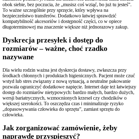
obok siebie, bez poczucia, że „musisz coś wziąć, bo już tu jesteś”.
To ważne szczególnie przy sprzęcie, który wpływa na
bezpieczeństwo transferów. Dodatkowo łatwiej sprawdzić
kompatybilność akcesoriów i dostępność części, co w opiece
długoterminowej ma znaczenie większe niż jednorazowy zakup.
Dyskrecja przesyłek i dostęp do
rozmiarów – ważne, choć rzadko
nazywane
Dla wielu rodzin ważna jest dyskrecja dostawy, zwłaszcza przy
środkach chłonnych i produktach higienicznych. Pacjent może czuć
wstyd lub stres związany z nową sytuacją, a neutralne pakowanie
pozwala ograniczyć dodatkowe napięcie. Internet daje też łatwiejszy
dostęp do rozmiarów nietypowych: bardzo małych, bardzo dużych,
wersji bariatrycznych, wzmocnionych krzeseł czy chodzików o
większej szerokości. To oszczędza czas i minimalizuje ryzyko
„dopasowywania człowieka do sprzętu”, zamiast sprzętu do
człowieka.
Jak zorganizować zamówienie, żeby
naprawdę przyspieszyć?