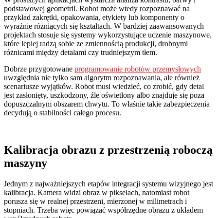
podstawowej geometrii. Robot może wtedy rozpoznawać na
przykład zakrętki, opakowania, etykiety lub komponenty o
wyraźnie różniących się kształtach. W bardziej zaawansowanych
projektach stosuje się systemy wykorzystujące uczenie maszynowe,
które lepiej radzą sobie ze zmiennością produkcji, drobnymi
różnicami między detalami czy trudniejszym tłem.
Dobrze przygotowane
programowanie robotów przemysłowych
uwzględnia nie tylko sam algorytm rozpoznawania, ale również
scenariusze wyjątków. Robot musi wiedzieć, co zrobić, gdy detal
jest zasłonięty, uszkodzony, źle oświetlony albo znajduje się poza
dopuszczalnym obszarem chwytu. To właśnie takie zabezpieczenia
decydują o stabilności całego procesu.
Kalibracja obrazu z przestrzenią roboczą
maszyny
Jednym z najważniejszych etapów integracji systemu wizyjnego jest
kalibracja. Kamera widzi obraz w pikselach, natomiast robot
porusza się w realnej przestrzeni, mierzonej w milimetrach i
stopniach. Trzeba więc powiązać współrzędne obrazu z układem