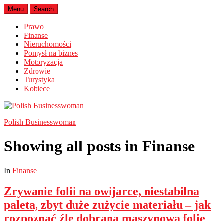
Menu
Search
Prawo
Finanse
Nieruchomości
Pomysł na biznes
Motoryzacja
Zdrowie
Turystyka
Kobiece
Polish Businesswoman
Showing all posts in
Finanse
In
Finanse
Zrywanie folii na owijarce, niestabilna
paleta, zbyt duże zużycie materiału – jak
rozpoznać źle dobraną maszynową folię