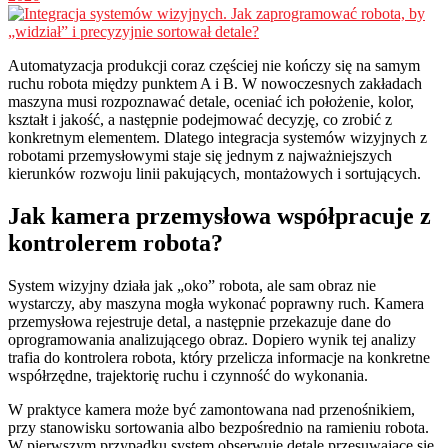
Automatyzacja produkcji coraz częściej nie kończy się na samym
ruchu robota między punktem A i B. W nowoczesnych zakładach
maszyna musi rozpoznawać detale, oceniać ich położenie, kolor,
kształt i jakość, a następnie podejmować decyzję, co zrobić z
konkretnym elementem. Dlatego integracja systemów wizyjnych z
robotami przemysłowymi staje się jednym z najważniejszych
kierunków rozwoju linii pakujących, montażowych i sortujących.
Jak kamera przemysłowa współpracuje z
kontrolerem robota?
System wizyjny działa jak „oko” robota, ale sam obraz nie
wystarczy, aby maszyna mogła wykonać poprawny ruch. Kamera
przemysłowa rejestruje detal, a następnie przekazuje dane do
oprogramowania analizującego obraz. Dopiero wynik tej analizy
trafia do kontrolera robota, który przelicza informacje na konkretne
współrzędne, trajektorię ruchu i czynność do wykonania.
W praktyce kamera może być zamontowana nad przenośnikiem,
przy stanowisku sortowania albo bezpośrednio na ramieniu robota.
W pierwszym przypadku system obserwuje detale przesuwające się