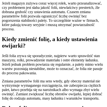
Jeżeli magazyn zużywa coraz więcej rolek, warto przeanalizować,
czy problemem jest słaba jakość folii, niewłaściwy prestretch, źle
dobrana grubość czy ustawienia automatu. Czasem zmiana
parametrów folii pozwala ograniczyć liczbę owinięć bez
pogorszenia stabilności palety. To szczególnie ważne w firmach,
które pakują towary seryjnie i muszą utrzymać powtarzalność
procesu.
Kiedy zmienić folię, a kiedy ustawienia
owijarki?
Jeśli folia zrywa się sporadycznie, najpierw warto sprawdzić stan
maszyny, rolki, prowadzenie materiału i ostre elementy ładunku.
Jeżeli jednak problem powtarza się regularnie, a palety mimo wielu
warstw pozostają niestabilne, może to oznaczać, że folia nie pasuje
do procesu pakowania.
Zmiana parametrów folii ma sens wtedy, gdy obecny materiał nie
wytrzymuje wymaganego rozciągnięcia, nie zabezpiecza ciężkich
palet, łatwo przebija się na narożnikach albo wymaga zbyt wielu
owinięć. Zamiast zwiększać liczbę obrotów owijarki, lepiej dobrać
folię do rodzaju automatu, masy ładunku i warunków transportu.