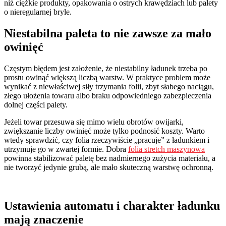
niż ciężkie produkty, opakowania o ostrych krawędziach lub palety
o nieregularnej bryle.
Niestabilna paleta to nie zawsze za mało
owinięć
Częstym błędem jest założenie, że niestabilny ładunek trzeba po
prostu owinąć większą liczbą warstw. W praktyce problem może
wynikać z niewłaściwej siły trzymania folii, zbyt słabego naciągu,
złego ułożenia towaru albo braku odpowiedniego zabezpieczenia
dolnej części palety.
Jeżeli towar przesuwa się mimo wielu obrotów owijarki,
zwiększanie liczby owinięć może tylko podnosić koszty. Warto
wtedy sprawdzić, czy folia rzeczywiście „pracuje” z ładunkiem i
utrzymuje go w zwartej formie. Dobra
folia stretch maszynowa
powinna stabilizować paletę bez nadmiernego zużycia materiału, a
nie tworzyć jedynie grubą, ale mało skuteczną warstwę ochronną.
Ustawienia automatu i charakter ładunku
mają znaczenie