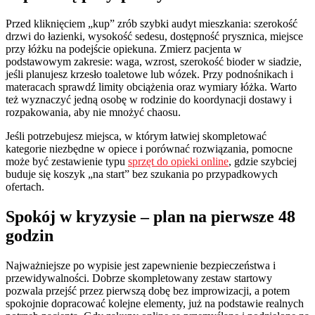
Przed kliknięciem „kup” zrób szybki audyt mieszkania: szerokość
drzwi do łazienki, wysokość sedesu, dostępność prysznica, miejsce
przy łóżku na podejście opiekuna. Zmierz pacjenta w
podstawowym zakresie: waga, wzrost, szerokość bioder w siadzie,
jeśli planujesz krzesło toaletowe lub wózek. Przy podnośnikach i
materacach sprawdź limity obciążenia oraz wymiary łóżka. Warto
też wyznaczyć jedną osobę w rodzinie do koordynacji dostawy i
rozpakowania, aby nie mnożyć chaosu.
Jeśli potrzebujesz miejsca, w którym łatwiej skompletować
kategorie niezbędne w opiece i porównać rozwiązania, pomocne
może być zestawienie typu
sprzęt do opieki online
, gdzie szybciej
buduje się koszyk „na start” bez szukania po przypadkowych
ofertach.
Spokój w kryzysie – plan na pierwsze 48
godzin
Najważniejsze po wypisie jest zapewnienie bezpieczeństwa i
przewidywalności. Dobrze skompletowany zestaw startowy
pozwala przejść przez pierwszą dobę bez improwizacji, a potem
spokojnie dopracować kolejne elementy, już na podstawie realnych