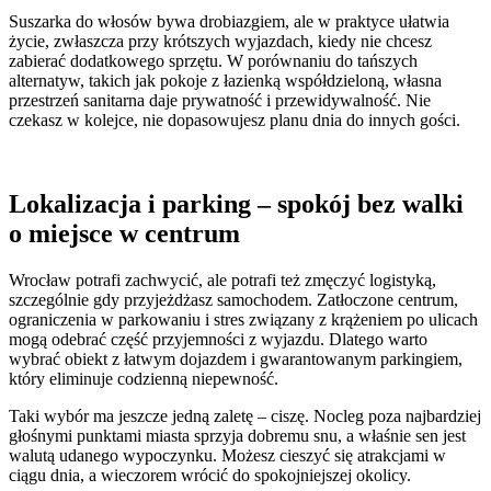
Suszarka do włosów bywa drobiazgiem, ale w praktyce ułatwia
życie, zwłaszcza przy krótszych wyjazdach, kiedy nie chcesz
zabierać dodatkowego sprzętu. W porównaniu do tańszych
alternatyw, takich jak pokoje z łazienką współdzieloną, własna
przestrzeń sanitarna daje prywatność i przewidywalność. Nie
czekasz w kolejce, nie dopasowujesz planu dnia do innych gości.
Lokalizacja i parking – spokój bez walki
o miejsce w centrum
Wrocław potrafi zachwycić, ale potrafi też zmęczyć logistyką,
szczególnie gdy przyjeżdżasz samochodem. Zatłoczone centrum,
ograniczenia w parkowaniu i stres związany z krążeniem po ulicach
mogą odebrać część przyjemności z wyjazdu. Dlatego warto
wybrać obiekt z łatwym dojazdem i gwarantowanym parkingiem,
który eliminuje codzienną niepewność.
Taki wybór ma jeszcze jedną zaletę – ciszę. Nocleg poza najbardziej
głośnymi punktami miasta sprzyja dobremu snu, a właśnie sen jest
walutą udanego wypoczynku. Możesz cieszyć się atrakcjami w
ciągu dnia, a wieczorem wrócić do spokojniejszej okolicy.