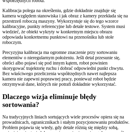
współrzędnych robota.
Kalibracja polega na określeniu, gdzie dokładnie znajduje się
kamera względem stanowiska i jak obraz z kamery przekłada się na
przestrzeń roboczą maszyny. Wykorzystuje się do tego wzorce
kalibracyjne, punkty referencyjne lub detale testowe. System musi
wiedzieć, że obiekt wykryty w konkretnym miejscu obrazu
odpowiada konkretnemu punktowi na przenośniku lub stole
roboczym.
Precyzyjna kalibracja ma ogromne znaczenie przy sortowaniu
elementów o nieregularnym położeniu. Jeśli detal przesunie się,
obróci albo pojawi się pod innym kątem, robot powinien
skorygować trajektorię ruchu i dobrać odpowiedni punkt chwytu.
Bez właściwego przeliczenia współrzędnych nawet najlepsza
kamera nie zapewni poprawnej pracy, ponieważ robot będzie
otrzymywał dane, których nie potrafi dokładnie wykorzystać.
Dlaczego wizja eliminuje błędy
sortowania?
Na tradycyjnych liniach sortujących wiele procesów opiera się na
prowadnicach, ogranicznikach i stałym pozycjonowaniu produktów.
Problem pojawia się wtedy, gdy detale różnią się między sobą,