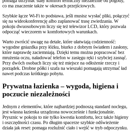
pomaga utrzymać stały komfort termiczny niezależnie od pogody,
co ma znaczenie także w okresach przejściowych.
Szybkie łącze Wi-Fi to podstawa, jeśli musisz wysłać pliki, połączyć
się na wideokonferencję albo zaplanować trasę zwiedzania. W
pokoju dwuosobowym liczy się też telewizor LCD, który pozwala
odpocząć wieczorem w komfortowych warunkach.
Warto zwrócić uwagę na detale, które ułatwiają codzienność:
wygodne gniazdka przy łóżku, biurko z dobrym światłem i zasłony,
które naprawdę zaciemniają. Dzięki temu można popracować bez
mrużenia oczu, naładować telefon w zasięgu ręki i szybciej zasnąć.
Przy dwóch osobach liczy się też miejsce na odłożenie rzeczy i
porządek. Drobne półki i szafa na wieszaki pomagają utrzymać ład
nawet podczas krótkiego pobytu.
Prywatna łazienka – wygoda, higiena i
poczucie niezależności
Jednym z elementów, które najbardziej podnoszą standard noclegu,
jest własna łazienka urządzona nowocześnie i funkcjonalnie.
Prysznic w pokoju to nie tylko kwestia komfortu, lecz także higieny
i oszczędności czasu. Po długim spacerze szybkie odświeżenie
działa jak reset: pomaga rozluźnić ciało i wejść w tryb odpoczynku.