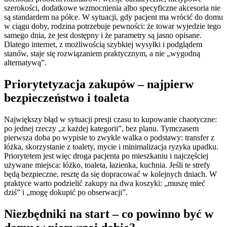
szerokości, dodatkowe wzmocnienia albo specyficzne akcesoria nie
są standardem na półce. W sytuacji, gdy pacjent ma wrócić do domu
w ciągu doby, rodzina potrzebuje pewności: że towar wyjedzie tego
samego dnia, że jest dostępny i że parametry są jasno opisane.
Dlatego internet, z możliwością szybkiej wysyłki i podglądem
stanów, staje się rozwiązaniem praktycznym, a nie „wygodną
alternatywą”.
Priorytetyzacja zakupów – najpierw
bezpieczeństwo i toaleta
Największy błąd w sytuacji presji czasu to kupowanie chaotyczne:
po jednej rzeczy „z każdej kategorii”, bez planu. Tymczasem
pierwsza doba po wypisie to zwykle walka o podstawy: transfer z
łóżka, skorzystanie z toalety, mycie i minimalizacja ryzyka upadku.
Priorytetem jest więc droga pacjenta po mieszkaniu i najczęściej
używane miejsca: łóżko, toaleta, łazienka, kuchnia. Jeśli te strefy
będą bezpieczne, resztę da się dopracować w kolejnych dniach. W
praktyce warto podzielić zakupy na dwa koszyki: „muszę mieć
dziś” i „mogę dokupić po obserwacji”.
Niezbędniki na start – co powinno być w