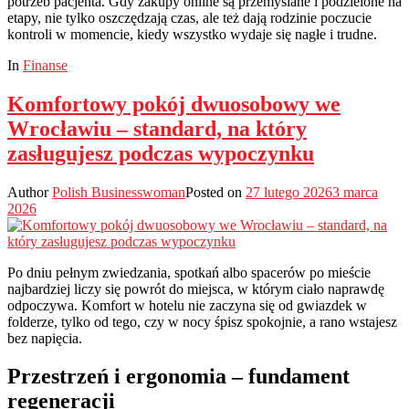
potrzeb pacjenta. Gdy zakupy online są przemyślane i podzielone na
etapy, nie tylko oszczędzają czas, ale też dają rodzinie poczucie
kontroli w momencie, kiedy wszystko wydaje się nagłe i trudne.
In
Finanse
Komfortowy pokój dwuosobowy we
Wrocławiu – standard, na który
zasługujesz podczas wypoczynku
Author
Polish Businesswoman
Posted on
27 lutego 2026
3 marca
2026
Po dniu pełnym zwiedzania, spotkań albo spacerów po mieście
najbardziej liczy się powrót do miejsca, w którym ciało naprawdę
odpoczywa. Komfort w hotelu nie zaczyna się od gwiazdek w
folderze, tylko od tego, czy w nocy śpisz spokojnie, a rano wstajesz
bez napięcia.
Przestrzeń i ergonomia – fundament
regeneracji