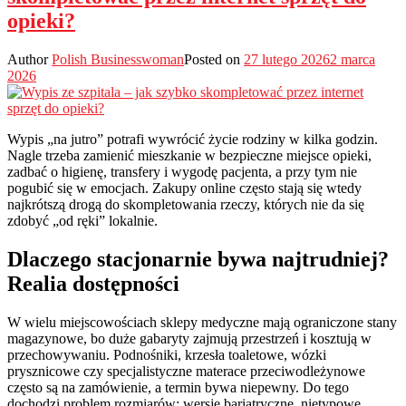
opieki?
Author
Polish Businesswoman
Posted on
27 lutego 2026
2 marca
2026
Wypis „na jutro” potrafi wywrócić życie rodziny w kilka godzin.
Nagle trzeba zamienić mieszkanie w bezpieczne miejsce opieki,
zadbać o higienę, transfery i wygodę pacjenta, a przy tym nie
pogubić się w emocjach. Zakupy online często stają się wtedy
najkrótszą drogą do skompletowania rzeczy, których nie da się
zdobyć „od ręki” lokalnie.
Dlaczego stacjonarnie bywa najtrudniej?
Realia dostępności
W wielu miejscowościach sklepy medyczne mają ograniczone stany
magazynowe, bo duże gabaryty zajmują przestrzeń i kosztują w
przechowywaniu. Podnośniki, krzesła toaletowe, wózki
prysznicowe czy specjalistyczne materace przeciwodleżynowe
często są na zamówienie, a termin bywa niepewny. Do tego
dochodzi problem rozmiarów: wersje bariatryczne, nietypowe