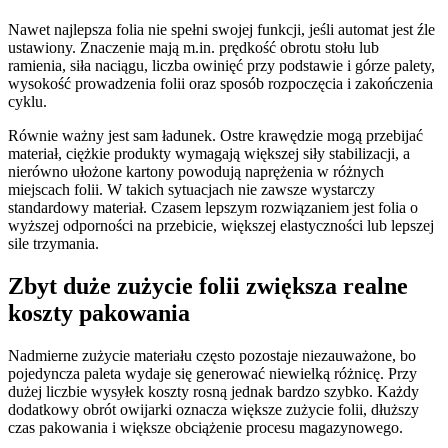
Nawet najlepsza folia nie spełni swojej funkcji, jeśli automat jest źle
ustawiony. Znaczenie mają m.in. prędkość obrotu stołu lub
ramienia, siła naciągu, liczba owinięć przy podstawie i górze palety,
wysokość prowadzenia folii oraz sposób rozpoczęcia i zakończenia
cyklu.
Równie ważny jest sam ładunek. Ostre krawędzie mogą przebijać
materiał, ciężkie produkty wymagają większej siły stabilizacji, a
nierówno ułożone kartony powodują naprężenia w różnych
miejscach folii. W takich sytuacjach nie zawsze wystarczy
standardowy materiał. Czasem lepszym rozwiązaniem jest folia o
wyższej odporności na przebicie, większej elastyczności lub lepszej
sile trzymania.
Zbyt duże zużycie folii zwiększa realne
koszty pakowania
Nadmierne zużycie materiału często pozostaje niezauważone, bo
pojedyncza paleta wydaje się generować niewielką różnicę. Przy
dużej liczbie wysyłek koszty rosną jednak bardzo szybko. Każdy
dodatkowy obrót owijarki oznacza większe zużycie folii, dłuższy
czas pakowania i większe obciążenie procesu magazynowego.