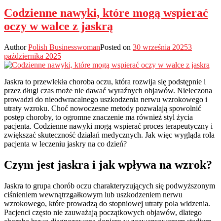
Codzienne nawyki, które mogą wspierać
oczy w walce z jaskrą
Author
Polish Businesswoman
Posted on
30 września 2025
3
października 2025
Jaskra to przewlekła choroba oczu, która rozwija się podstępnie i
przez długi czas może nie dawać wyraźnych objawów. Nieleczona
prowadzi do nieodwracalnego uszkodzenia nerwu wzrokowego i
utraty wzroku. Choć nowoczesne metody pozwalają spowolnić
postęp choroby, to ogromne znaczenie ma również styl życia
pacjenta. Codzienne nawyki mogą wspierać proces terapeutyczny i
zwiększać skuteczność działań medycznych. Jak więc wygląda rola
pacjenta w leczeniu jaskry na co dzień?
Czym jest jaskra i jak wpływa na wzrok?
Jaskra to grupa chorób oczu charakteryzujących się podwyższonym
ciśnieniem wewnątrzgałkowym lub uszkodzeniem nerwu
wzrokowego, które prowadzą do stopniowej utraty pola widzenia.
Pacjenci często nie zauważają początkowych objawów, dlatego