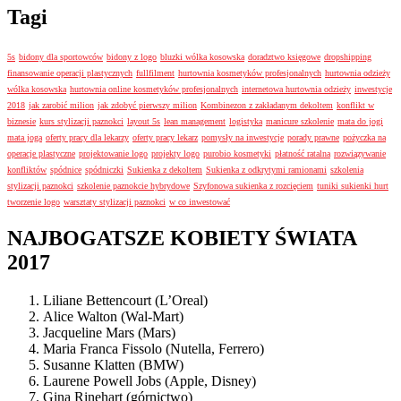
Tagi
5s
bidony dla sportowców
bidony z logo
bluzki wólka kosowska
doradztwo księgowe
dropshipping
finansowanie operacji plastycznych
fullfilment
hurtownia kosmetyków profesjonalnych
hurtownia odzieży
wólka kosowska
hurtownia online kosmetyków profesjonalnych
internetowa hurtownia odzieży
inwestycje
2018
jak zarobić milion
jak zdobyć pierwszy milion
Kombinezon z zakładanym dekoltem
konflikt w
biznesie
kurs stylizacji paznokci
layout 5s
lean management
logistyka
manicure szkolenie
mata do jogi
mata joga
oferty pracy dla lekarzy
oferty pracy lekarz
pomysły na inwestycje
porady prawne
pożyczka na
operacje plastyczne
projektowanie logo
projekty logo
purobio kosmetyki
płatność ratalna
rozwiązywanie
konfliktów
spódnice
spódniczki
Sukienka z dekoltem
Sukienka z odkrytymi ramionami
szkolenia
stylizacji paznokci
szkolenie paznokcie hybrydowe
Szyfonowa sukienka z rozcięciem
tuniki sukienki hurt
tworzenie logo
warsztaty stylizacji paznokci
w co inwestować
NAJBOGATSZE KOBIETY ŚWIATA
2017
Liliane Bettencourt (L’Oreal)
Alice Walton (Wal-Mart)
Jacqueline Mars (Mars)
Maria Franca Fissolo (Nutella, Ferrero)
Susanne Klatten (BMW)
Laurene Powell Jobs (Apple, Disney)
Gina Rinehart (górnictwo)