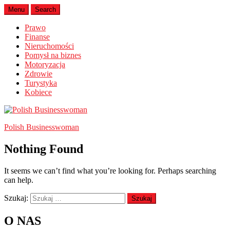
Menu
Search
Prawo
Finanse
Nieruchomości
Pomysł na biznes
Motoryzacja
Zdrowie
Turystyka
Kobiece
Polish Businesswoman
Nothing Found
It seems we can’t find what you’re looking for. Perhaps searching
can help.
Szukaj:
O NAS