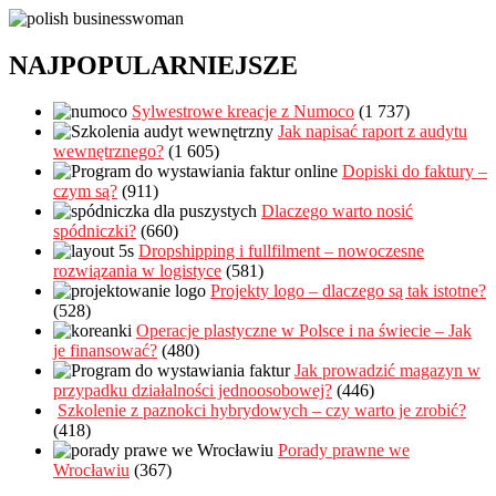
NAJPOPULARNIEJSZE
Sylwestrowe kreacje z Numoco
(1 737)
Jak napisać raport z audytu
wewnętrznego?
(1 605)
Dopiski do faktury –
czym są?
(911)
Dlaczego warto nosić
spódniczki?
(660)
Dropshipping i fullfilment – nowoczesne
rozwiązania w logistyce
(581)
Projekty logo – dlaczego są tak istotne?
(528)
Operacje plastyczne w Polsce i na świecie – Jak
je finansować?
(480)
Jak prowadzić magazyn w
przypadku działalności jednoosobowej?
(446)
Szkolenie z paznokci hybrydowych – czy warto je zrobić?
(418)
Porady prawne we
Wrocławiu
(367)