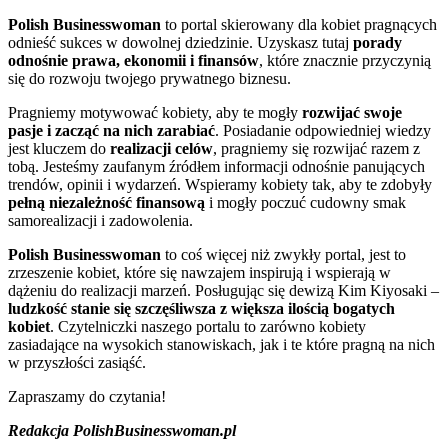
Polish Businesswoman
to portal skierowany dla kobiet pragnących
odnieść sukces w dowolnej dziedzinie. Uzyskasz tutaj
porady
odnośnie prawa, ekonomii i finansów
, które znacznie przyczynią
się do rozwoju twojego prywatnego biznesu.
Pragniemy motywować kobiety, aby te mogły
rozwijać swoje
pasje i zacząć na nich zarabiać
. Posiadanie odpowiedniej wiedzy
jest kluczem do
realizacji celów
, pragniemy się rozwijać razem z
tobą. Jesteśmy zaufanym źródłem informacji odnośnie panujących
trendów, opinii i wydarzeń. Wspieramy kobiety tak, aby te zdobyły
pełną niezależność finansową
i mogły poczuć cudowny smak
samorealizacji i zadowolenia.
Polish Businesswoman
to coś więcej niż zwykły portal, jest to
zrzeszenie kobiet, które się nawzajem inspirują i wspierają w
dążeniu do realizacji marzeń. Posługując się dewizą Kim Kiyosaki –
ludzkość stanie się szczęśliwsza z większa ilością bogatych
kobiet
. Czytelniczki naszego portalu to zarówno kobiety
zasiadające na wysokich stanowiskach, jak i te które pragną na nich
w przyszłości zasiąść.
Zapraszamy do czytania!
Redakcja PolishBusinesswoman.pl