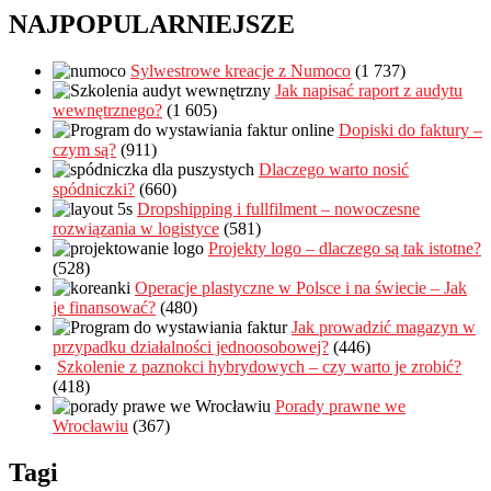
NAJPOPULARNIEJSZE
Sylwestrowe kreacje z Numoco
(1 737)
Jak napisać raport z audytu
wewnętrznego?
(1 605)
Dopiski do faktury –
czym są?
(911)
Dlaczego warto nosić
spódniczki?
(660)
Dropshipping i fullfilment – nowoczesne
rozwiązania w logistyce
(581)
Projekty logo – dlaczego są tak istotne?
(528)
Operacje plastyczne w Polsce i na świecie – Jak
je finansować?
(480)
Jak prowadzić magazyn w
przypadku działalności jednoosobowej?
(446)
Szkolenie z paznokci hybrydowych – czy warto je zrobić?
(418)
Porady prawne we
Wrocławiu
(367)
Tagi