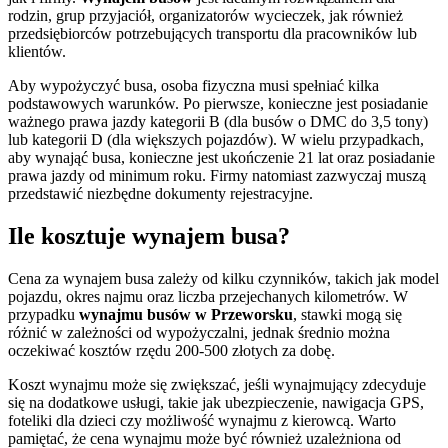
rodzin, grup przyjaciół, organizatorów wycieczek, jak również
przedsiębiorców potrzebujących transportu dla pracowników lub
klientów.
Aby wypożyczyć busa, osoba fizyczna musi spełniać kilka
podstawowych warunków. Po pierwsze, konieczne jest posiadanie
ważnego prawa jazdy kategorii B (dla busów o DMC do 3,5 tony)
lub kategorii D (dla większych pojazdów). W wielu przypadkach,
aby wynająć busa, konieczne jest ukończenie 21 lat oraz posiadanie
prawa jazdy od minimum roku. Firmy natomiast zazwyczaj muszą
przedstawić niezbędne dokumenty rejestracyjne.
Ile kosztuje wynajem busa?
Cena za wynajem busa zależy od kilku czynników, takich jak model
pojazdu, okres najmu oraz liczba przejechanych kilometrów. W
przypadku
wynajmu busów w Przeworsku
, stawki mogą się
różnić w zależności od wypożyczalni, jednak średnio można
oczekiwać kosztów rzędu 200-500 złotych za dobę.
Koszt wynajmu może się zwiększać, jeśli wynajmujący zdecyduje
się na dodatkowe usługi, takie jak ubezpieczenie, nawigacja GPS,
foteliki dla dzieci czy możliwość wynajmu z kierowcą. Warto
pamiętać, że cena wynajmu może być również uzależniona od