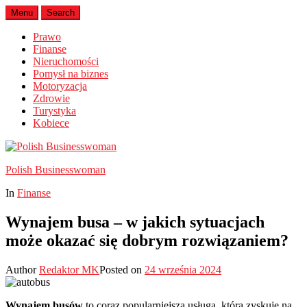
Menu
Search
Prawo
Finanse
Nieruchomości
Pomysł na biznes
Motoryzacja
Zdrowie
Turystyka
Kobiece
Polish Businesswoman
In
Finanse
Wynajem busa – w jakich sytuacjach
może okazać się dobrym rozwiązaniem?
Author
Redaktor MK
Posted on
24 września 2024
Wynajem busów
to coraz popularniejsza usługa, która zyskuje na