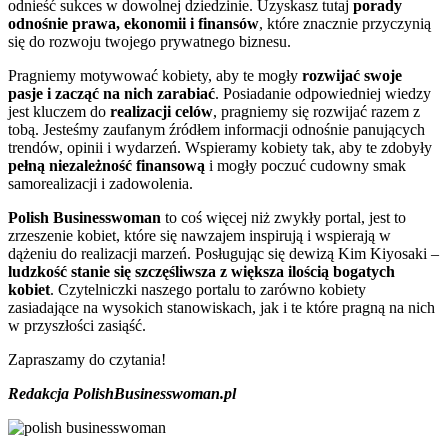
odnieść sukces w dowolnej dziedzinie. Uzyskasz tutaj
porady
odnośnie prawa, ekonomii i finansów
, które znacznie przyczynią
się do rozwoju twojego prywatnego biznesu.
Pragniemy motywować kobiety, aby te mogły
rozwijać swoje
pasje i zacząć na nich zarabiać
. Posiadanie odpowiedniej wiedzy
jest kluczem do
realizacji celów
, pragniemy się rozwijać razem z
tobą. Jesteśmy zaufanym źródłem informacji odnośnie panujących
trendów, opinii i wydarzeń. Wspieramy kobiety tak, aby te zdobyły
pełną niezależność finansową
i mogły poczuć cudowny smak
samorealizacji i zadowolenia.
Polish Businesswoman
to coś więcej niż zwykły portal, jest to
zrzeszenie kobiet, które się nawzajem inspirują i wspierają w
dążeniu do realizacji marzeń. Posługując się dewizą Kim Kiyosaki –
ludzkość stanie się szczęśliwsza z większa ilością bogatych
kobiet
. Czytelniczki naszego portalu to zarówno kobiety
zasiadające na wysokich stanowiskach, jak i te które pragną na nich
w przyszłości zasiąść.
Zapraszamy do czytania!
Redakcja PolishBusinesswoman.pl