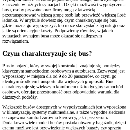
znaczeniu w różnych sytuacjach. Dzięki możliwości wypożyczenia
busa, osoby prywatne oraz firmy mogą z łatwością
przetransportować większą grupę osób lub przewieźć większą ilość
ładunku. W artykule dowiesz się, czym charakteryzuje się bus,
gdzie można go wypożyczyć, kto może skorzystać z tej usługi oraz
jakie są orientacyjne koszty. Podpowiemy również, w jakich
sytuacjach wynajem busa może okazać się najlepszym
rozwiązaniem.
Czym charakteryzuje się bus?
Bus to pojazd, który w swojej konstrukcji znajduje się pomiędzy
klasycznym samochodem osobowym a autobusem. Zazwyczaj jest
wyposażony w miejsca dla od 9 do 20 pasażerów, co czyni go
idealnym środkiem transportu dla większych grup osób.
Bus
charakteryzuje się większym komfortem niż tradycyjny samochód
osobowy, oferując przestronność oraz odpowiednie warunki dla
dłuższych podróży.
Większość busów dostępnych w wypożyczalniach jest wyposażona
w klimatyzację, systemy multimedialne, a także wygodne siedzenia,
co zapewnia komfort zarówno kierowcy, jak i pasażerom.
Dodatkowo wiele modeli busów posiada obszerny bagażnik, dzięki
czemu możliwe jest przewiezienie większych bagaży czy sprzętu