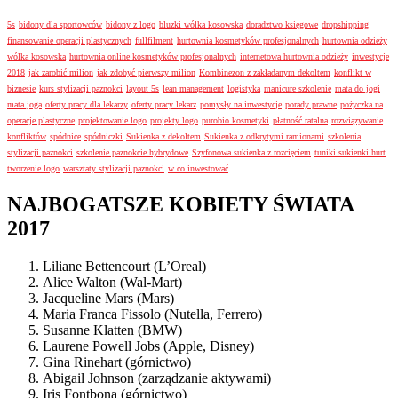
5s
bidony dla sportowców
bidony z logo
bluzki wólka kosowska
doradztwo księgowe
dropshipping
finansowanie operacji plastycznych
fullfilment
hurtownia kosmetyków profesjonalnych
hurtownia odzieży
wólka kosowska
hurtownia online kosmetyków profesjonalnych
internetowa hurtownia odzieży
inwestycje
2018
jak zarobić milion
jak zdobyć pierwszy milion
Kombinezon z zakładanym dekoltem
konflikt w
biznesie
kurs stylizacji paznokci
layout 5s
lean management
logistyka
manicure szkolenie
mata do jogi
mata joga
oferty pracy dla lekarzy
oferty pracy lekarz
pomysły na inwestycje
porady prawne
pożyczka na
operacje plastyczne
projektowanie logo
projekty logo
purobio kosmetyki
płatność ratalna
rozwiązywanie
konfliktów
spódnice
spódniczki
Sukienka z dekoltem
Sukienka z odkrytymi ramionami
szkolenia
stylizacji paznokci
szkolenie paznokcie hybrydowe
Szyfonowa sukienka z rozcięciem
tuniki sukienki hurt
tworzenie logo
warsztaty stylizacji paznokci
w co inwestować
NAJBOGATSZE KOBIETY ŚWIATA
2017
Liliane Bettencourt (L’Oreal)
Alice Walton (Wal-Mart)
Jacqueline Mars (Mars)
Maria Franca Fissolo (Nutella, Ferrero)
Susanne Klatten (BMW)
Laurene Powell Jobs (Apple, Disney)
Gina Rinehart (górnictwo)
Abigail Johnson (zarządzanie aktywami)
Iris Fontbona (górnictwo)