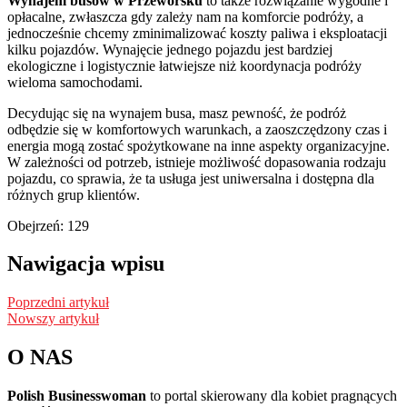
Wynajem busów w Przeworsku
to także rozwiązanie wygodne i
opłacalne, zwłaszcza gdy zależy nam na komforcie podróży, a
jednocześnie chcemy zminimalizować koszty paliwa i eksploatacji
kilku pojazdów. Wynajęcie jednego pojazdu jest bardziej
ekologiczne i logistycznie łatwiejsze niż koordynacja podróży
wieloma samochodami.
Decydując się na wynajem busa, masz pewność, że podróż
odbędzie się w komfortowych warunkach, a zaoszczędzony czas i
energia mogą zostać spożytkowane na inne aspekty organizacyjne.
W zależności od potrzeb, istnieje możliwość dopasowania rodzaju
pojazdu, co sprawia, że ta usługa jest uniwersalna i dostępna dla
różnych grup klientów.
Obejrzeń:
129
Nawigacja wpisu
Poprzedni artykuł
Nowszy artykuł
O NAS
Polish Businesswoman
to portal skierowany dla kobiet pragnących