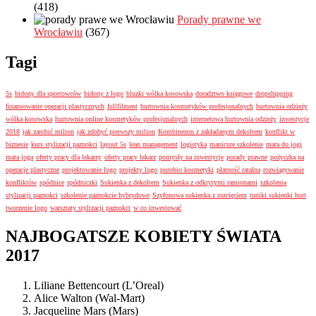
(418)
Porady prawne we
Wrocławiu
(367)
Tagi
5s
bidony dla sportowców
bidony z logo
bluzki wólka kosowska
doradztwo księgowe
dropshipping
finansowanie operacji plastycznych
fullfilment
hurtownia kosmetyków profesjonalnych
hurtownia odzieży
wólka kosowska
hurtownia online kosmetyków profesjonalnych
internetowa hurtownia odzieży
inwestycje
2018
jak zarobić milion
jak zdobyć pierwszy milion
Kombinezon z zakładanym dekoltem
konflikt w
biznesie
kurs stylizacji paznokci
layout 5s
lean management
logistyka
manicure szkolenie
mata do jogi
mata joga
oferty pracy dla lekarzy
oferty pracy lekarz
pomysły na inwestycje
porady prawne
pożyczka na
operacje plastyczne
projektowanie logo
projekty logo
purobio kosmetyki
płatność ratalna
rozwiązywanie
konfliktów
spódnice
spódniczki
Sukienka z dekoltem
Sukienka z odkrytymi ramionami
szkolenia
stylizacji paznokci
szkolenie paznokcie hybrydowe
Szyfonowa sukienka z rozcięciem
tuniki sukienki hurt
tworzenie logo
warsztaty stylizacji paznokci
w co inwestować
NAJBOGATSZE KOBIETY ŚWIATA
2017
Liliane Bettencourt (L’Oreal)
Alice Walton (Wal-Mart)
Jacqueline Mars (Mars)