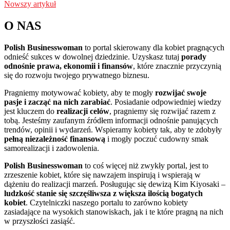
Nowszy artykuł
O NAS
Polish Businesswoman
to portal skierowany dla kobiet pragnących
odnieść sukces w dowolnej dziedzinie. Uzyskasz tutaj
porady
odnośnie prawa, ekonomii i finansów
, które znacznie przyczynią
się do rozwoju twojego prywatnego biznesu.
Pragniemy motywować kobiety, aby te mogły
rozwijać swoje
pasje i zacząć na nich zarabiać
. Posiadanie odpowiedniej wiedzy
jest kluczem do
realizacji celów
, pragniemy się rozwijać razem z
tobą. Jesteśmy zaufanym źródłem informacji odnośnie panujących
trendów, opinii i wydarzeń. Wspieramy kobiety tak, aby te zdobyły
pełną niezależność finansową
i mogły poczuć cudowny smak
samorealizacji i zadowolenia.
Polish Businesswoman
to coś więcej niż zwykły portal, jest to
zrzeszenie kobiet, które się nawzajem inspirują i wspierają w
dążeniu do realizacji marzeń. Posługując się dewizą Kim Kiyosaki –
ludzkość stanie się szczęśliwsza z większa ilością bogatych
kobiet
. Czytelniczki naszego portalu to zarówno kobiety
zasiadające na wysokich stanowiskach, jak i te które pragną na nich
w przyszłości zasiąść.