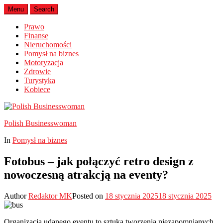
Menu
Search
Prawo
Finanse
Nieruchomości
Pomysł na biznes
Motoryzacja
Zdrowie
Turystyka
Kobiece
Polish Businesswoman
In
Pomysł na biznes
Fotobus – jak połączyć retro design z
nowoczesną atrakcją na eventy?
Author
Redaktor MK
Posted on
18 stycznia 2025
18 stycznia 2025
Organizacja udanego eventu to sztuka tworzenia niezapomnianych