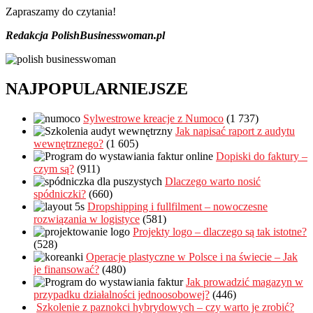
Zapraszamy do czytania!
Redakcja PolishBusinesswoman.pl
NAJPOPULARNIEJSZE
Sylwestrowe kreacje z Numoco
(1 737)
Jak napisać raport z audytu
wewnętrznego?
(1 605)
Dopiski do faktury –
czym są?
(911)
Dlaczego warto nosić
spódniczki?
(660)
Dropshipping i fullfilment – nowoczesne
rozwiązania w logistyce
(581)
Projekty logo – dlaczego są tak istotne?
(528)
Operacje plastyczne w Polsce i na świecie – Jak
je finansować?
(480)
Jak prowadzić magazyn w
przypadku działalności jednoosobowej?
(446)
Szkolenie z paznokci hybrydowych – czy warto je zrobić?