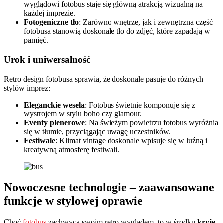
wyglądowi fotobus staje się główną atrakcją wizualną na
każdej imprezie.
Fotogeniczne tło
: Zarówno wnętrze, jak i zewnętrzna część
fotobusa stanowią doskonałe tło do zdjęć, które zapadają w
pamięć.
Urok i uniwersalność
Retro design fotobusa sprawia, że doskonale pasuje do różnych
stylów imprez:
Eleganckie wesela
: Fotobus świetnie komponuje się z
wystrojem w stylu boho czy glamour.
Eventy plenerowe
: Na świeżym powietrzu fotobus wyróżnia
się w tłumie, przyciągając uwagę uczestników.
Festiwale
: Klimat vintage doskonale wpisuje się w luźną i
kreatywną atmosferę festiwali.
Nowoczesne technologie – zaawansowane
funkcje w stylowej oprawie
Choć
fotobus
zachwyca swoim retro wyglądem, to w środku
kryje