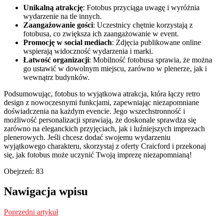
Unikalną atrakcję
: Fotobus przyciąga uwagę i wyróżnia
wydarzenie na tle innych.
Zaangażowanie gości
: Uczestnicy chętnie korzystają z
fotobusa, co zwiększa ich zaangażowanie w event.
Promocję w social mediach
: Zdjęcia publikowane online
wspierają widoczność wydarzenia i marki.
Łatwość organizacji
: Mobilność fotobusa sprawia, że można
go ustawić w dowolnym miejscu, zarówno w plenerze, jak i
wewnątrz budynków.
Podsumowując, fotobus to wyjątkowa atrakcja, która łączy retro
design z nowoczesnymi funkcjami, zapewniając niezapomniane
doświadczenia na każdym evencie. Jego wszechstronność i
możliwość personalizacji sprawiają, że doskonale sprawdza się
zarówno na eleganckich przyjęciach, jak i luźniejszych imprezach
plenerowych. Jeśli chcesz dodać swojemu wydarzeniu
wyjątkowego charakteru, skorzystaj z oferty Craicford i przekonaj
się, jak fotobus może uczynić Twoją imprezę niezapomnianą!
Obejrzeń:
83
Nawigacja wpisu
Poprzedni artykuł