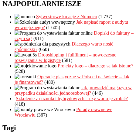
NAJPOPULARNIEJSZE
Sylwestrowe kreacje z Numoco
(1 737)
Jak napisać raport z audytu
wewnętrznego?
(1 605)
Dopiski do faktury –
czym są?
(911)
Dlaczego warto nosić
spódniczki?
(660)
Dropshipping i fullfilment – nowoczesne
rozwiązania w logistyce
(581)
Projekty logo – dlaczego są tak istotne?
(528)
Operacje plastyczne w Polsce i na świecie – Jak
je finansować?
(480)
Jak prowadzić magazyn w
przypadku działalności jednoosobowej?
(446)
Szkolenie z paznokci hybrydowych – czy warto je zrobić?
(418)
Porady prawne we
Wrocławiu
(367)
Tagi