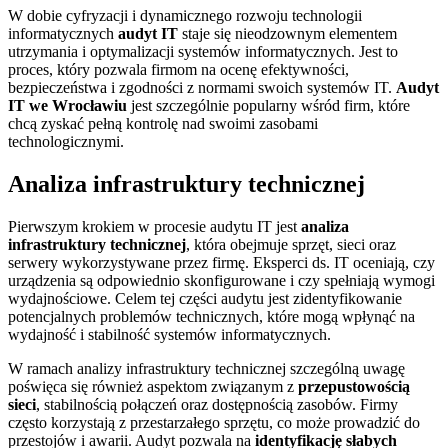
W dobie cyfryzacji i dynamicznego rozwoju technologii
informatycznych
audyt IT
staje się nieodzownym elementem
utrzymania i optymalizacji systemów informatycznych. Jest to
proces, który pozwala firmom na ocenę efektywności,
bezpieczeństwa i zgodności z normami swoich systemów IT.
Audyt
IT we Wrocławiu
jest szczególnie popularny wśród firm, które
chcą zyskać pełną kontrolę nad swoimi zasobami
technologicznymi.
Analiza infrastruktury technicznej
Pierwszym krokiem w procesie audytu IT jest
analiza
infrastruktury technicznej
, która obejmuje sprzęt, sieci oraz
serwery wykorzystywane przez firmę. Eksperci ds. IT oceniają, czy
urządzenia są odpowiednio skonfigurowane i czy spełniają wymogi
wydajnościowe. Celem tej części audytu jest zidentyfikowanie
potencjalnych problemów technicznych, które mogą wpłynąć na
wydajność i stabilność systemów informatycznych.
W ramach analizy infrastruktury technicznej szczególną uwagę
poświęca się również aspektom związanym z
przepustowością
sieci
, stabilnością połączeń oraz dostępnością zasobów. Firmy
często korzystają z przestarzałego sprzętu, co może prowadzić do
przestojów i awarii. Audyt pozwala na
identyfikację słabych