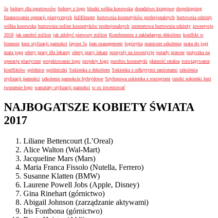
5s
bidony dla sportowców
bidony z logo
bluzki wólka kosowska
doradztwo księgowe
dropshipping
finansowanie operacji plastycznych
fullfilment
hurtownia kosmetyków profesjonalnych
hurtownia odzieży
wólka kosowska
hurtownia online kosmetyków profesjonalnych
internetowa hurtownia odzieży
inwestycje
2018
jak zarobić milion
jak zdobyć pierwszy milion
Kombinezon z zakładanym dekoltem
konflikt w
biznesie
kurs stylizacji paznokci
layout 5s
lean management
logistyka
manicure szkolenie
mata do jogi
mata joga
oferty pracy dla lekarzy
oferty pracy lekarz
pomysły na inwestycje
porady prawne
pożyczka na
operacje plastyczne
projektowanie logo
projekty logo
purobio kosmetyki
płatność ratalna
rozwiązywanie
konfliktów
spódnice
spódniczki
Sukienka z dekoltem
Sukienka z odkrytymi ramionami
szkolenia
stylizacji paznokci
szkolenie paznokcie hybrydowe
Szyfonowa sukienka z rozcięciem
tuniki sukienki hurt
tworzenie logo
warsztaty stylizacji paznokci
w co inwestować
NAJBOGATSZE KOBIETY ŚWIATA
2017
Liliane Bettencourt (L’Oreal)
Alice Walton (Wal-Mart)
Jacqueline Mars (Mars)
Maria Franca Fissolo (Nutella, Ferrero)
Susanne Klatten (BMW)
Laurene Powell Jobs (Apple, Disney)
Gina Rinehart (górnictwo)
Abigail Johnson (zarządzanie aktywami)
Iris Fontbona (górnictwo)