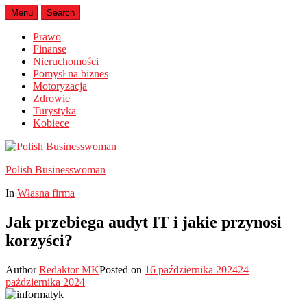
Menu
Search
Prawo
Finanse
Nieruchomości
Pomysł na biznes
Motoryzacja
Zdrowie
Turystyka
Kobiece
Polish Businesswoman
In
Własna firma
Jak przebiega audyt IT i jakie przynosi
korzyści?
Author
Redaktor MK
Posted on
16 października 2024
24
października 2024