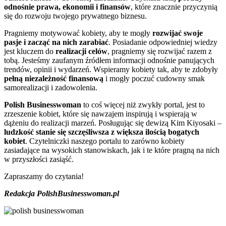
odnośnie prawa, ekonomii i finansów
, które znacznie przyczynią
się do rozwoju twojego prywatnego biznesu.
Pragniemy motywować kobiety, aby te mogły
rozwijać swoje
pasje i zacząć na nich zarabiać
. Posiadanie odpowiedniej wiedzy
jest kluczem do
realizacji celów
, pragniemy się rozwijać razem z
tobą. Jesteśmy zaufanym źródłem informacji odnośnie panujących
trendów, opinii i wydarzeń. Wspieramy kobiety tak, aby te zdobyły
pełną niezależność finansową
i mogły poczuć cudowny smak
samorealizacji i zadowolenia.
Polish Businesswoman
to coś więcej niż zwykły portal, jest to
zrzeszenie kobiet, które się nawzajem inspirują i wspierają w
dążeniu do realizacji marzeń. Posługując się dewizą Kim Kiyosaki –
ludzkość stanie się szczęśliwsza z większa ilością bogatych
kobiet
. Czytelniczki naszego portalu to zarówno kobiety
zasiadające na wysokich stanowiskach, jak i te które pragną na nich
w przyszłości zasiąść.
Zapraszamy do czytania!
Redakcja PolishBusinesswoman.pl