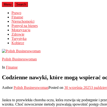
Menu
Search
Prawo
Finanse
Nieruchomości
Pomysł na biznes
Motoryzacja
Zdrowie
Turystyka
Kobiece
Polish Businesswoman
In
Finanse
Codzienne nawyki, które mogą wspierać oc
Author
Polish Businesswoman
Posted on
30 września 2025
3 paździe
Jaskra to przewlekła choroba oczu, która rozwija się podstępnie i
wzroku. Choć nowoczesne metody pozwalają spowolnić postęp chorob