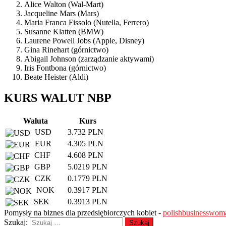
Alice Walton (Wal-Mart)
Jacqueline Mars (Mars)
Maria Franca Fissolo (Nutella, Ferrero)
Susanne Klatten (BMW)
Laurene Powell Jobs (Apple, Disney)
Gina Rinehart (górnictwo)
Abigail Johnson (zarządzanie aktywami)
Iris Fontbona (górnictwo)
Beate Heister (Aldi)
KURS WALUT NBP
Waluta
Kurs
USD
3.732 PLN
EUR
4.305 PLN
CHF
4.608 PLN
GBP
5.0219 PLN
CZK
0.1779 PLN
NOK
0.3917 PLN
SEK
0.3913 PLN
Pomysły na biznes dla przedsiębiorczych kobiet -
polishbusinesswom
Szukaj: