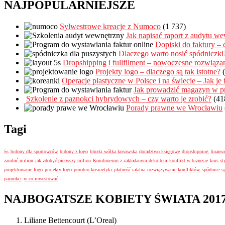
NAJPOPULARNIEJSZE
Sylwestrowe kreacje z Numoco
(1 737)
Jak napisać raport z audytu w
Dopiski do faktury –
Dlaczego warto nosić spódniczki
Dropshipping i fullfilment – nowoczesne rozwiązan
Projekty logo – dlaczego są tak istotne?
Operacje plastyczne w Polsce i na świecie – Jak je
Jak prowadzić magazyn w pr
Szkolenie z paznokci hybrydowych – czy warto je zrobić?
(41
Porady prawne we Wrocławiu
Tagi
5s
bidony dla sportowców
bidony z logo
bluzki wólka kosowska
doradztwo księgowe
dropshipping
finanso
zarobić milion
jak zdobyć pierwszy milion
Kombinezon z zakładanym dekoltem
konflikt w biznesie
kurs st
projektowanie logo
projekty logo
purobio kosmetyki
płatność ratalna
rozwiązywanie konfliktów
spódnice
s
paznokci
w co inwestować
NAJBOGATSZE KOBIETY ŚWIATA 201
Liliane Bettencourt (L’Oreal)