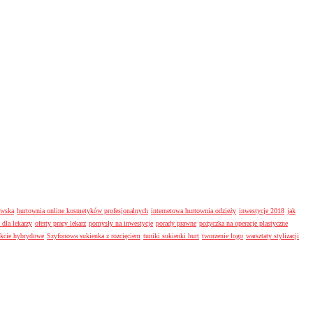
owska
hurtownia online kosmetyków profesjonalnych
internetowa hurtownia odzieży
inwestycje 2018
jak
 dla lekarzy
oferty pracy lekarz
pomysły na inwestycje
porady prawne
pożyczka na operacje plastyczne
okcie hybrydowe
Szyfonowa sukienka z rozcięciem
tuniki sukienki hurt
tworzenie logo
warsztaty stylizacji