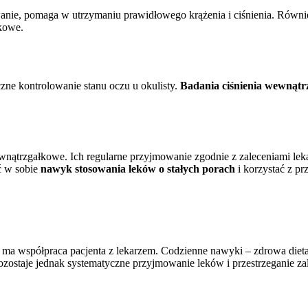
ywanie, pomaga w utrzymaniu prawidłowego krążenia i ciśnienia. Równi
kowe.
zne kontrolowanie stanu oczu u okulisty.
Badania ciśnienia wewnątr
 wewnątrzgałkowe. Ich regularne przyjmowanie zgodnie z zaleceniami lek
ć w sobie
nawyk stosowania leków o stałych porach
i korzystać z pr
ma współpraca pacjenta z lekarzem. Codzienne nawyki – zdrowa dieta,
 pozostaje jednak systematyczne przyjmowanie leków i przestrzeganie za