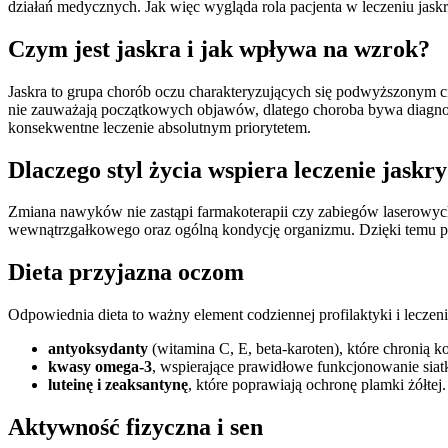
działań medycznych. Jak więc wygląda rola pacjenta w leczeniu jaskr
Czym jest jaskra i jak wpływa na wzrok?
Jaskra to grupa chorób oczu charakteryzujących się podwyższonym 
nie zauważają początkowych objawów, dlatego choroba bywa diagno
konsekwentne leczenie absolutnym priorytetem.
Dlaczego styl życia wspiera leczenie jaskr
Zmiana nawyków nie zastąpi farmakoterapii czy zabiegów laserowych,
wewnątrzgałkowego oraz ogólną kondycję organizmu. Dzięki temu pac
Dieta przyjazna oczom
Odpowiednia dieta to ważny element codziennej profilaktyki i leczen
antyoksydanty
(witamina C, E, beta-karoten), które chronią
kwasy omega-3
, wspierające prawidłowe funkcjonowanie siat
luteinę i zeaksantynę
, które poprawiają ochronę plamki żółtej.
Aktywność fizyczna i sen