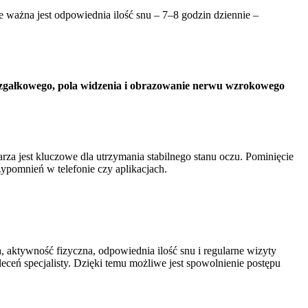
e ważna jest odpowiednia ilość snu – 7–8 godzin dziennie –
zgałkowego, pola widzenia i obrazowanie nerwu wzrokowego
arza jest kluczowe dla utrzymania stabilnego stanu oczu. Pominięcie
zypomnień w telefonie czy aplikacjach.
 aktywność fizyczna, odpowiednia ilość snu i regularne wizyty
leceń specjalisty. Dzięki temu możliwe jest spowolnienie postępu