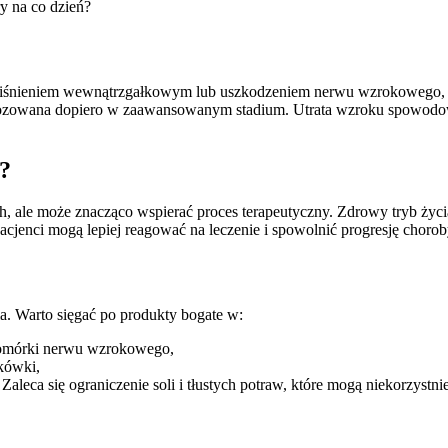
y na co dzień?
ciśnieniem wewnątrzgałkowym lub uszkodzeniem nerwu wzrokowego, któ
zowana dopiero w zaawansowanym stadium. Utrata wzroku spowodowan
y?
 ale może znacząco wspierać proces terapeutyczny. Zdrowy tryb życia 
jenci mogą lepiej reagować na leczenie i spowolnić progresję chorob
ia. Warto sięgać po produkty bogate w:
 komórki nerwu wzrokowego,
kówki,
 Zaleca się ograniczenie soli i tłustych potraw, które mogą niekorzyst