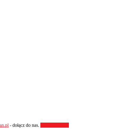
an.pl
- dołącz do nas.
Back to the top