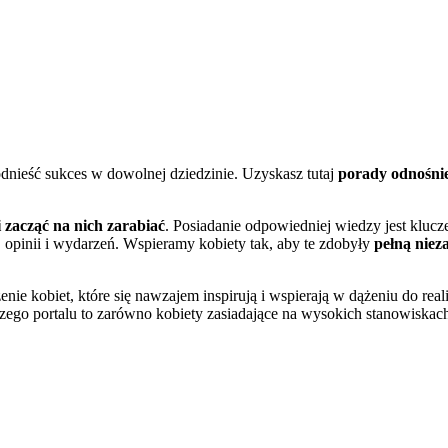
odnieść sukces w dowolnej dziedzinie. Uzyskasz tutaj
porady odnośnie
i zacząć na nich zarabiać
. Posiadanie odpowiedniej wiedzy jest kluc
 opinii i wydarzeń. Wspieramy kobiety tak, aby te zdobyły
pełną niez
szenie kobiet, które się nawzajem inspirują i wspierają w dążeniu do r
szego portalu to zarówno kobiety zasiadające na wysokich stanowiskach, 