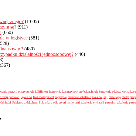
ewnętrznego?
(1 605)
 czym są?
(911)
?
(660)
ia w logistyce
(581)
(528)
 finansować?
(480)
zypadku działalności jednoosobowej?
(446)
8)
(367)
wanie operacji plastycznych
fullfilment
hurtownia kosmetyków profesjonalnych
hurtownia odzieży wólka kos
ylizacji paznokci
layout 5s
lean management
logistyka
manicure szkolenie
mata do jogi
mata joga
oferty pracy
pódniczki
Sukienka z dekoltem
Sukienka z odkrytymi ramionami
szkolenia stylizacji paznokci
szkolenie pazn
7