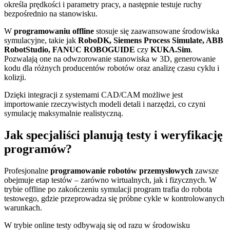
określa prędkości i parametry pracy, a następnie testuje ruchy
bezpośrednio na stanowisku.
W
programowaniu offline
stosuje się zaawansowane środowiska
symulacyjne, takie jak
RoboDK, Siemens Process Simulate, ABB
RobotStudio, FANUC ROBOGUIDE
czy
KUKA.Sim
.
Pozwalają one na odwzorowanie stanowiska w 3D, generowanie
kodu dla różnych producentów robotów oraz analizę czasu cyklu i
kolizji.
Dzięki integracji z systemami CAD/CAM możliwe jest
importowanie rzeczywistych modeli detali i narzędzi, co czyni
symulację maksymalnie realistyczną.
Jak specjaliści planują testy i weryfikację
programów?
Profesjonalne
programowanie robotów przemysłowych
zawsze
obejmuje etap testów – zarówno wirtualnych, jak i fizycznych. W
trybie offline po zakończeniu symulacji program trafia do robota
testowego, gdzie przeprowadza się próbne cykle w kontrolowanych
warunkach.
W trybie online testy odbywają się od razu w środowisku