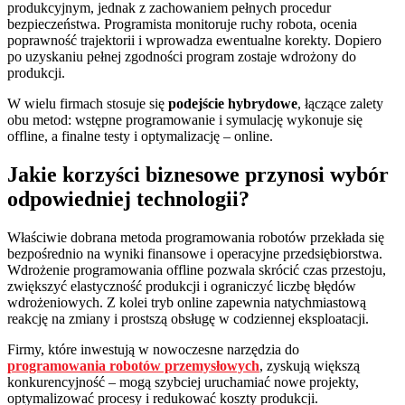
produkcyjnym, jednak z zachowaniem pełnych procedur
bezpieczeństwa. Programista monitoruje ruchy robota, ocenia
poprawność trajektorii i wprowadza ewentualne korekty. Dopiero
po uzyskaniu pełnej zgodności program zostaje wdrożony do
produkcji.
W wielu firmach stosuje się
podejście hybrydowe
, łączące zalety
obu metod: wstępne programowanie i symulację wykonuje się
offline, a finalne testy i optymalizację – online.
Jakie korzyści biznesowe przynosi wybór
odpowiedniej technologii?
Właściwie dobrana metoda programowania robotów przekłada się
bezpośrednio na wyniki finansowe i operacyjne przedsiębiorstwa.
Wdrożenie programowania offline pozwala skrócić czas przestoju,
zwiększyć elastyczność produkcji i ograniczyć liczbę błędów
wdrożeniowych. Z kolei tryb online zapewnia natychmiastową
reakcję na zmiany i prostszą obsługę w codziennej eksploatacji.
Firmy, które inwestują w nowoczesne narzędzia do
programowania robotów przemysłowych
, zyskują większą
konkurencyjność – mogą szybciej uruchamiać nowe projekty,
optymalizować procesy i redukować koszty produkcji.