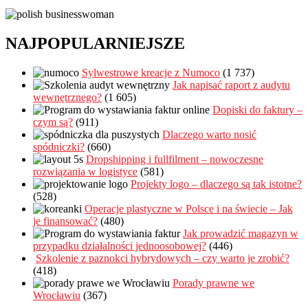
NAJPOPULARNIEJSZE
Sylwestrowe kreacje z Numoco
(1 737)
Jak napisać raport z audytu
wewnętrznego?
(1 605)
Dopiski do faktury –
czym są?
(911)
Dlaczego warto nosić
spódniczki?
(660)
Dropshipping i fullfilment – nowoczesne
rozwiązania w logistyce
(581)
Projekty logo – dlaczego są tak istotne?
(528)
Operacje plastyczne w Polsce i na świecie – Jak
je finansować?
(480)
Jak prowadzić magazyn w
przypadku działalności jednoosobowej?
(446)
Szkolenie z paznokci hybrydowych – czy warto je zrobić?
(418)
Porady prawne we
Wrocławiu
(367)