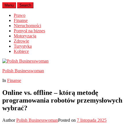
Menu
Search
Prawo
Finanse
Nieruchomości
Pomysł na biznes
Motoryzacja
Zdrowie
Turystyka
Kobiece
Polish Businesswoman
In
Finanse
Online vs. offline – którą metodę
programowania robotów przemysłowych
wybrać?
Author
Polish Businesswoman
Posted on
7 listopada 2025