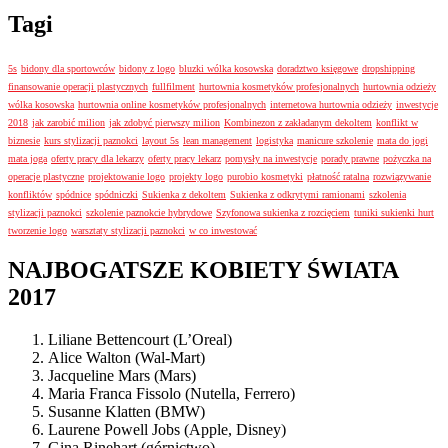
Tagi
5s
bidony dla sportowców
bidony z logo
bluzki wólka kosowska
doradztwo księgowe
dropshipping
finansowanie operacji plastycznych
fullfilment
hurtownia kosmetyków profesjonalnych
hurtownia odzieży
wólka kosowska
hurtownia online kosmetyków profesjonalnych
internetowa hurtownia odzieży
inwestycje
2018
jak zarobić milion
jak zdobyć pierwszy milion
Kombinezon z zakładanym dekoltem
konflikt w
biznesie
kurs stylizacji paznokci
layout 5s
lean management
logistyka
manicure szkolenie
mata do jogi
mata joga
oferty pracy dla lekarzy
oferty pracy lekarz
pomysły na inwestycje
porady prawne
pożyczka na
operacje plastyczne
projektowanie logo
projekty logo
purobio kosmetyki
płatność ratalna
rozwiązywanie
konfliktów
spódnice
spódniczki
Sukienka z dekoltem
Sukienka z odkrytymi ramionami
szkolenia
stylizacji paznokci
szkolenie paznokcie hybrydowe
Szyfonowa sukienka z rozcięciem
tuniki sukienki hurt
tworzenie logo
warsztaty stylizacji paznokci
w co inwestować
NAJBOGATSZE KOBIETY ŚWIATA
2017
Liliane Bettencourt (L’Oreal)
Alice Walton (Wal-Mart)
Jacqueline Mars (Mars)
Maria Franca Fissolo (Nutella, Ferrero)
Susanne Klatten (BMW)
Laurene Powell Jobs (Apple, Disney)
Gina Rinehart (górnictwo)