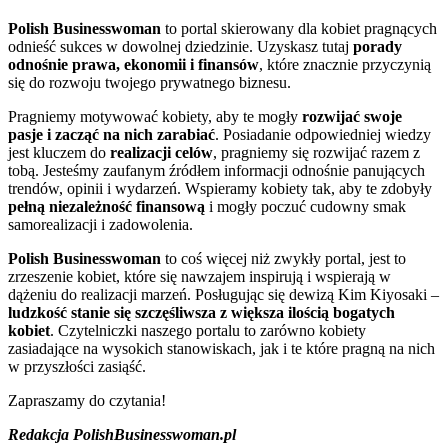
Polish Businesswoman
to portal skierowany dla kobiet pragnących
odnieść sukces w dowolnej dziedzinie. Uzyskasz tutaj
porady
odnośnie prawa, ekonomii i finansów
, które znacznie przyczynią
się do rozwoju twojego prywatnego biznesu.
Pragniemy motywować kobiety, aby te mogły
rozwijać swoje
pasje i zacząć na nich zarabiać
. Posiadanie odpowiedniej wiedzy
jest kluczem do
realizacji celów
, pragniemy się rozwijać razem z
tobą. Jesteśmy zaufanym źródłem informacji odnośnie panujących
trendów, opinii i wydarzeń. Wspieramy kobiety tak, aby te zdobyły
pełną niezależność finansową
i mogły poczuć cudowny smak
samorealizacji i zadowolenia.
Polish Businesswoman
to coś więcej niż zwykły portal, jest to
zrzeszenie kobiet, które się nawzajem inspirują i wspierają w
dążeniu do realizacji marzeń. Posługując się dewizą Kim Kiyosaki –
ludzkość stanie się szczęśliwsza z większa ilością bogatych
kobiet
. Czytelniczki naszego portalu to zarówno kobiety
zasiadające na wysokich stanowiskach, jak i te które pragną na nich
w przyszłości zasiąść.
Zapraszamy do czytania!
Redakcja PolishBusinesswoman.pl