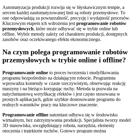
Automatyzacja produkcji rozwija się w błyskawicznym tempie, a
sercem każdej zautomatyzowanej linii są roboty przemysłowe. To
one odpowiadają za powtarzalność, precyzję i wydajność procesów.
Kluczowym etapem ich wdrożenia jest
programowanie robotów
przemysłowych
, które może odbywać się w trybie online lub
offline. Wybór metody zależy od charakteru produkcji, dostępnych
zasobów oraz oczekiwanego efektu ekonomicznego.
Na czym polega programowanie robotów
przemysłowych w trybie online i offline?
Programowanie online
to proces tworzenia i modyfikowania
programu bezpośrednio na działającym robocie. Programista
wprowadza komendy w czasie rzeczywistym, obserwując reakcję
maszyny i na bieżąco korygując ruchy. Metoda ta pozwala na
natychmiastową weryfikację efektów i jest często stosowana w
prostych aplikacjach, gdzie szybkie dostosowanie programu do
realnych warunków pracy ma kluczowe znaczenie.
Programowanie offline
natomiast odbywa się w środowisku
wirtualnym, bez zatrzymywania produkcji. Specjalista tworzy model
3D stanowiska, uwzględniający robota, narzędzia, elementy
otoczenia i trajektorie ruchów. Gotowy program można